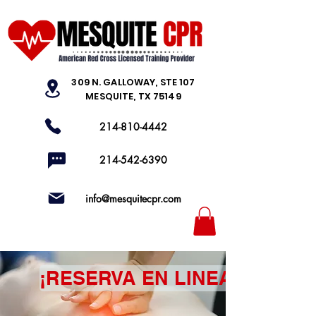
309 N. GALLOWAY, STE 107
MESQUITE, TX 75149
214-810-4442
214-542-6390
info@mesquitecpr.com
¡RESERVA EN LINEA!