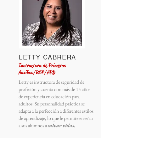
LETTY CABRERA
Instructora
de Primeros
Auxilios/RCP/AED
Letty es instructora de seguridad de
profesión y cuenta con más de 15 años
de experiencia en educación para
adultos. Su personalidad práctica se
adapta a la perfección a diferentes estilos
de aprendizaje, lo que le permite enseñar
a sus alumnos a
salvar vidas.