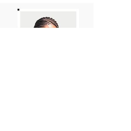
BRIDGETTE COLEMAN-
JONES
Instructora de Primeros
Auxilios/RCP/AED
La Sra. Bridgette tiene una personalidad
extrovertida, no desconoce a nadie y le
encanta interactuar con la gente.